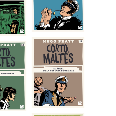
 Picardía
de la ventana de
Oriente