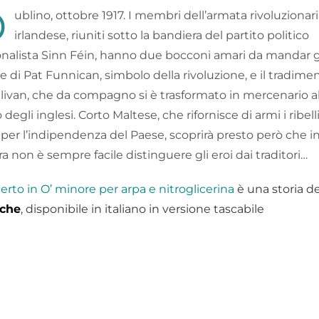
D
ublino, ottobre 1917. I membri dell’armata rivoluzionar
irlandese, riuniti sotto la bandiera del partito politico
onalista Sinn Féin, hanno due bocconi amari da mandar gi
 di Pat Funnican, simbolo della rivoluzione, e il tradime
llivan, che da compagno si è trasformato in mercenario a
 degli inglesi. Corto Maltese, che rifornisce di armi i ribelli
 per l’indipendenza del Paese, scoprirà presto però che i
a non è sempre facile distinguere gli eroi dai traditori…
rto in O’ minore per arpa e nitroglicerina
è una storia d
iche
, disponibile in italiano in versione tascabile