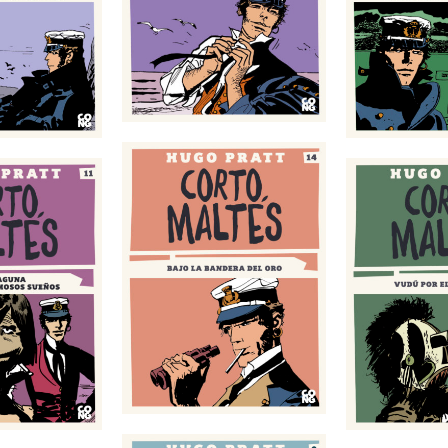
Concierto en O’ menor
farsa
de
para arpa y nitroglicerina
El ángel 
bandera del oro
Vudú por el presidente