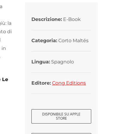
ia
Descrizione:
E-Book
ù: la
nto di
l
Categoria:
Corto Maltés
 in
n
Lingua:
Spagnolo
e
Le
Editore:
Cong Editions
DISPONIBILE SU APPLE
STORE