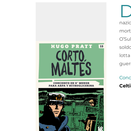
nazi
morte
O’Su
soldo
lotta
guerr
Conce
Celt