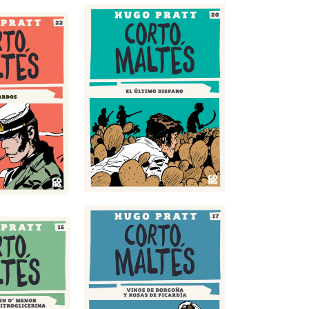
timo disparo
 Borgoña y rosas