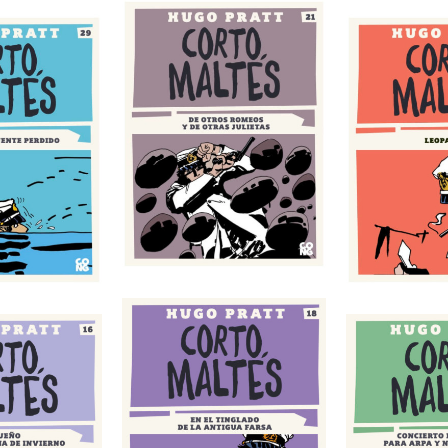
s Romeos y de
El úl
as Julietas
Leopardos
lado de la antigua
Vinos de