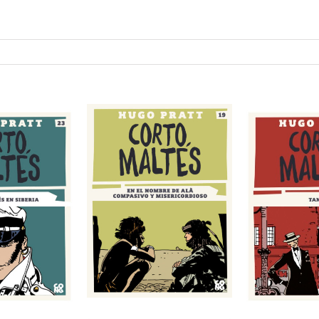
nombre de Alà
mpasivo y
Tango
La
ericordioso