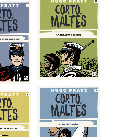
as y hongos
a en Bahía