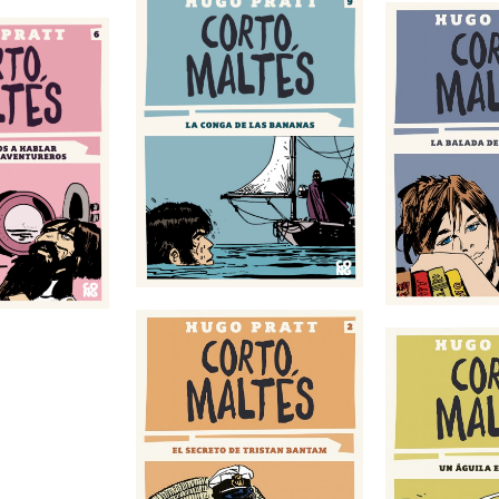
 de las bananas
Cabez
La balada del mar salado
eto de Tristan
Cit
Bantam