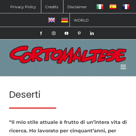
Salta
Privacy Policy
Credits
Disclaimer
al
WORLD
contenuto
Facebook
Instagram
YouTube
Pinterest
LinkedIn
Deserti
“Il mio stile attuale è frutto di un’intera vita di
ricerca. Ho lavorato per cinquant’anni, per