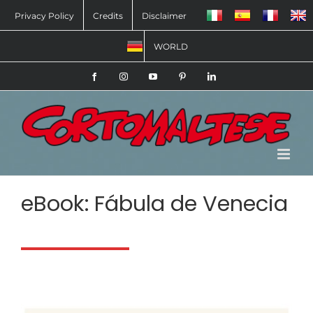
Salta
Privacy Policy
Credits
Disclaimer
al
WORLD
contenuto
Facebook
Instagram
YouTube
Pinterest
LinkedIn
eBook:
Fábula de Venecia