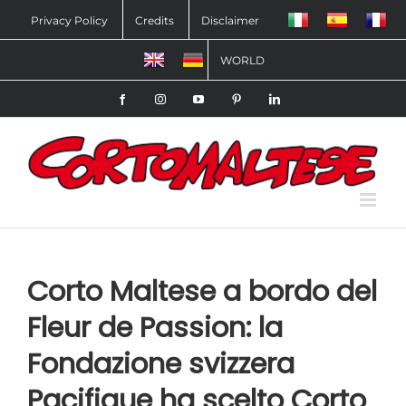
Salta
Privacy Policy
Credits
Disclaimer
al
WORLD
contenuto
Facebook
Instagram
YouTube
Pinterest
LinkedIn
Corto Maltese a bordo del
Fleur de Passion: la
Fondazione svizzera
Pacifique ha scelto Corto