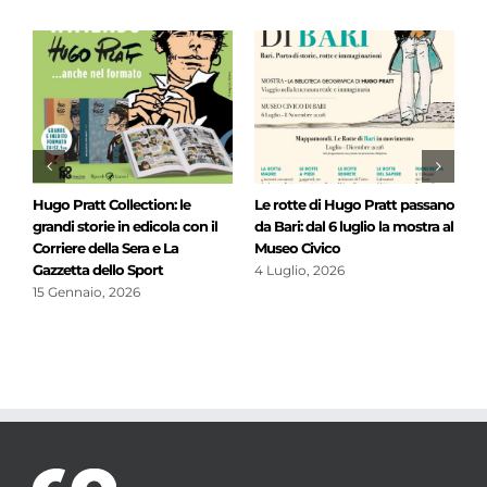
.
Hugo Pratt Collection: le
Le rotte di Hugo Pratt passano
L
e
grandi storie in edicola con il
da Bari: dal 6 luglio la mostra al
A
Corriere della Sera e La
Museo Civico
o
Gazzetta dello Sport
n
4 Luglio, 2026
p
15 Gennaio, 2026
8