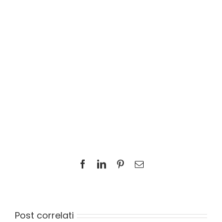
Facebook
LinkedIn
Pinterest
Email
Post correlati