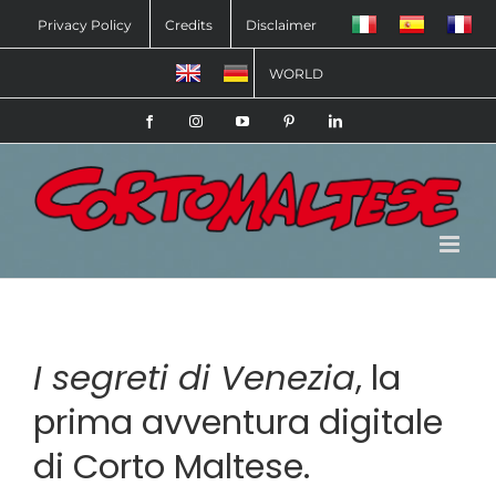
Salta
Privacy Policy
Credits
Disclaimer
al
WORLD
contenuto
Facebook
Instagram
YouTube
Pinterest
LinkedIn
I segreti di Venezia
, la
prima avventura digitale
di Corto Maltese.