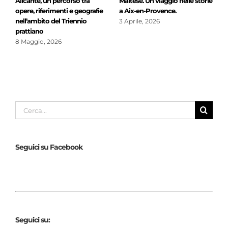
licante, un percorso tra
Maltese. Un viaggio nelle storie
“Geogra
pere, riferimenti e geografie
a Aix-en-Provence.
a Le Ca
ell’ambito del Triennio
3 Aprile, 2026
18 Marz
rattiano
 Maggio, 2026
Cerca
per:
Seguici su Facebook
Seguici su: