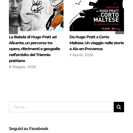
Prorogata! Hugo Pratt a Liegi.
Le rotte di Hugo Pratt passano
C
ie
“Geografie immaginarie” apre
da Bari: dal 6 luglio la mostra al
F
a Le Cadran Expo
Museo Civico
F
18 Marzo, 2026
4 Luglio, 2026
1
Cerca
per:
Seguici su Facebook