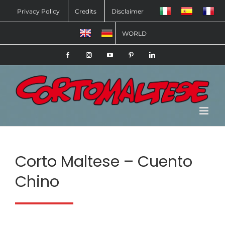
Salta
Privacy Policy
Credits
Disclaimer
al
WORLD
contenuto
Facebook
Instagram
YouTube
Pinterest
LinkedIn
Corto Maltese – Cuento
Chino