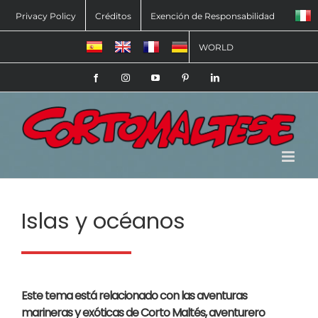
Skip
Privacy Policy
Créditos
Exención de Responsabilidad
to
WORLD
content
Facebook
Instagram
YouTube
Pinterest
LinkedIn
Islas y océanos
Este tema está relacionado con las aventuras
marineras y exóticas de Corto Maltés, aventurero