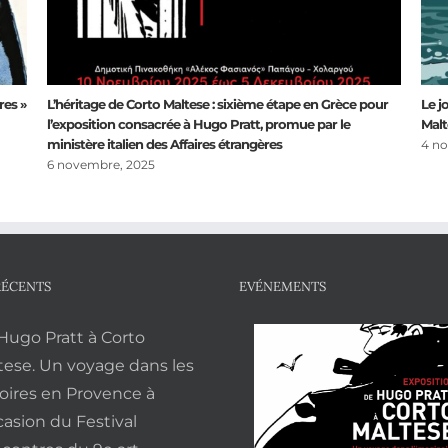
res »
L’héritage de Corto Maltese : sixième étape en Grèce pour
Le j
l’exposition consacrée à Hugo Pratt, promue par le
Malt
ministère italien des Affaires étrangères
4 no
6 novembre, 2025
RÉCENTS
EVÉNEMENTS
Hugo Pratt à Corto
tese. Un voyage dans les
toires en Provence à
casion du Festival