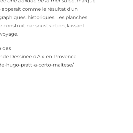
vec
Une ballade de la mer salée
, marque
to apparaît comme le résultat d’un
ographiques, historiques. Les planches
construit par soustraction, laissant
 voyage.
e des
Bande Dessinée d’Aix-en-Provence
de-hugo-pratt-a-corto-maltese/