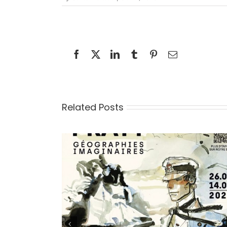
Facebook
X
LinkedIn
Tumblr
Pinterest
Email
Related Posts