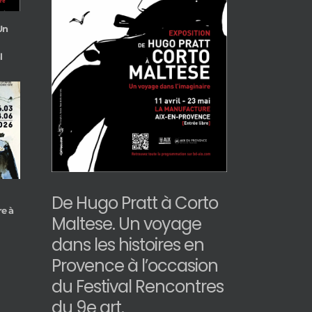
Un
ltese. Un
res en
l
Festival
t.
De Hugo Pratt à Corto
re à
Maltese. Un voyage
dans les histoires en
Provence à l’occasion
du Festival Rencontres
du 9e art.