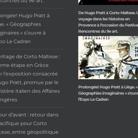
contres du 9e art.
De Hugo Pratt à Corto Maltese. 
longée! Hugo Pratt à
De Hugo Pratt à Corto Ma
voyage dans les histoires en
voyage dans les histoi
ge. « Géographies
Provence à l’occasion du Festiva
Provence à l’occasion du 
Rencontres du 9e art.
inaires » s’ouvre à
Rencontres du 9e ar
xpo Le Cadran
ritage de Corto Maltese :
ième étape en Grèce
r l’exposition consacrée
ugo Pratt, promue par le
Prolongée! Hugo Pratt à Liège. «
stère italien des Affaires
Géographies imaginaires » s’ouv
angères
l’Expo Le Cadran
our d’avant : retour dans
Pacifique pour Corto
tese, entre géopolitique