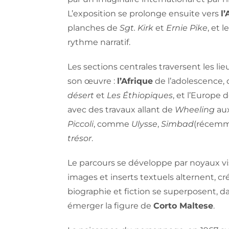
L’exposition se prolonge ensuite vers
l
planches de
Sgt. Kirk
et
Ernie Pike
, et 
rythme narratif.
Les sections centrales traversent les l
son œuvre :
l’Afrique
de l’adolescence, 
désert
et
Les Éthiopiques
, et l’Europe 
avec des travaux allant de
Wheeling
aux
Piccoli
, comme
Ulysse
,
Simbad
(récemme
trésor
.
Le parcours se développe par noyaux vi
images et inserts textuels alternent, c
biographie et fiction se superposent, da
émerger la figure de
Corto Maltese
.