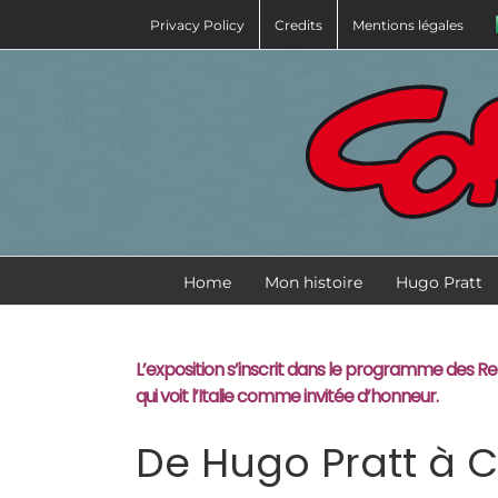
Skip
Privacy Policy
Credits
Mentions légales
to
content
Home
Mon histoire
Hugo Pratt
L’exposition s’inscrit dans le programme des Re
qui voit l’Italie comme invitée d’honneur.
De Hugo Pratt à C