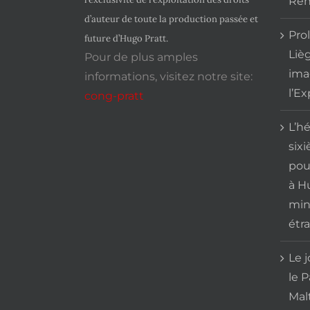
Ren
d’auteur de toute la production passée et
Pro
future d’Hugo Pratt.
Liè
Pour de plus amples
imag
informations, visitez notre site:
l’E
cong-pratt
L’hé
six
pou
à H
mini
étr
Le j
le 
Mal