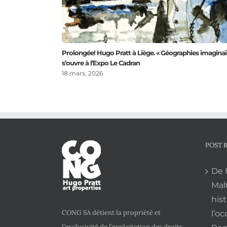
Prolongée! Hugo Pratt à Liège. « Géographies imaginai
s’ouvre à l’Expo Le Cadran
18 mars, 2026
POST 
De 
Mal
his
CONG SA détient la propriété et
l’oc
l’exclusivité de l’exploitation des droits