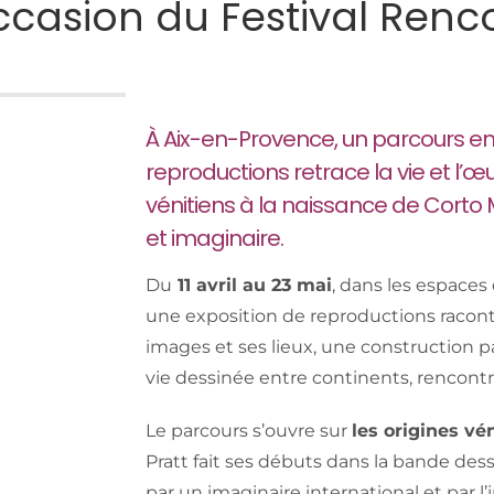
ccasion du Festival Renco
À Aix-en-Provence, un parcours e
reproductions retrace la vie et l’œ
vénitiens à la naissance de Corto M
et imaginaire.
Du
11 avril au 23 mai
, dans les espaces
une exposition de reproductions raconte
images et ses lieux, une construction pa
vie dessinée entre continents, rencontre
Le parcours s’ouvre sur
les origines vé
Pratt fait ses débuts dans la bande des
par un imaginaire international et par l