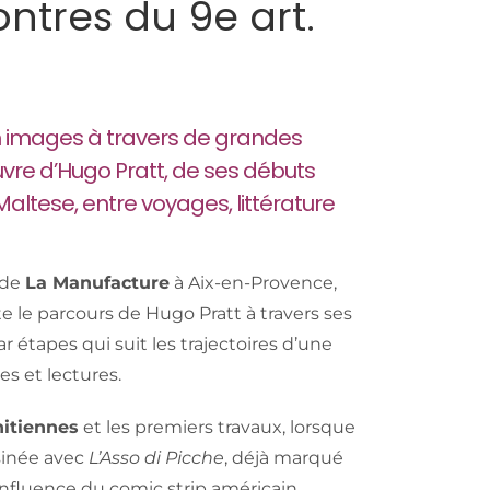
ntres du 9e art.
n images à travers de grandes
uvre d’Hugo Pratt, de ses débuts
altese, entre voyages, littérature
 de
La Manufacture
à Aix-en-Provence,
 le parcours de Hugo Pratt à travers ses
r étapes qui suit les trajectoires d’une
s et lectures.
nitiennes
et les premiers travaux, lorsque
sinée avec
L’Asso di Picche
, déjà marqué
’influence du comic strip américain.