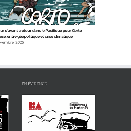
our d’avant : retour dans le Pacifique pour Corto
Hugo Pratt Comic
ese, entre géopolitique et crise climatique
Senigallia, entre 
vembre, 2025
10 octobre, 2025
EN ÉVIDENCE