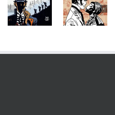
Corto Maltese. I piraternes
Corto maltese. I Sibirien
fodspor